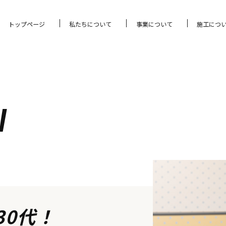
トップページ
私たちについて
事業について
施工につ
W
30代！