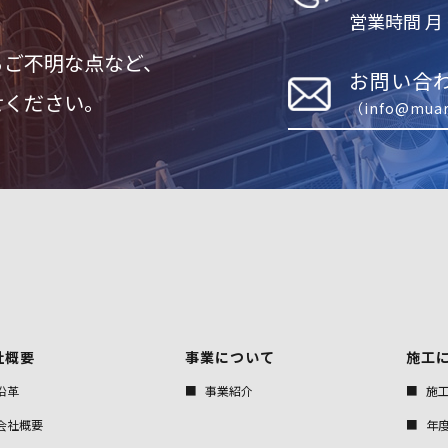
営業時間 月 ~ 
るご不明な点など、
お問い合
せください。
（info@muar
社概要
事業について
施工
沿革
事業紹介
施
会社概要
年